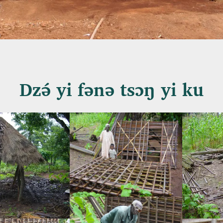
Dzə́ yi fənə tsɔŋ yi ku