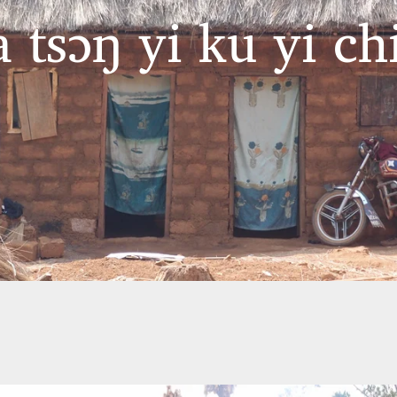
 tsɔŋ yi ku yi ch