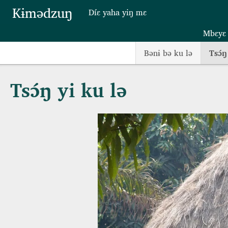
Skip to main content
Kɨmədzuŋ
Díɛ yaha yiŋ mɛ
Mbɛyɛ
Bənɨ bə ku lə
Tsɔ́ŋ
Tsɔ́ŋ yi ku lə