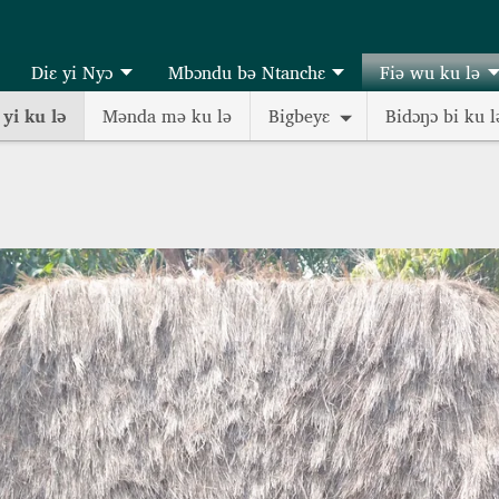
Diɛ yi Nyɔ
Mbɔndu bə Ntanchɛ
Fiə wu ku lə
 yi ku lə
Mənda mə ku lə
Bigbeyɛ
Bidɔŋɔ bi ku l